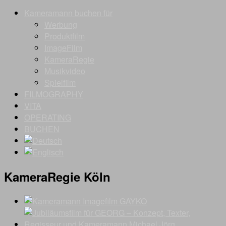
Kameramann buchen für
Werbung
Produktfilm
ImageFilm
KameraRegie
Musikvideo
Spielfilm
FILMOGRAPHY
VITA
OPERATING
BUCHEN
KameraRegie Köln