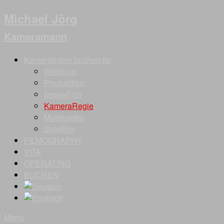
Michael Jörg
Kameramann
Kameramann buchen für
Werbung
Produktfilm
ImageFilm
KameraRegie
Musikvideo
Spielfilm
FILMOGRAPHY
VITA
OPERATING
BUCHEN
Menu