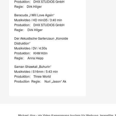
Produktion: DHX STUDIOS GmbH
Regie: Dirk Hilger
Baracuda „I Will Love Again“
Musikvideo / HD mini35 / 3:40 min
Produktion: DHX STUDIOS GmbH
Regie: Dirk Hilger
Der Akkustische Gartenzaun „Konoide
Distruktion“
Musikvideo / DV / 4:30s
Produktion: KHM Köln
Regie: Anna Hepp
Saman Shawkat „Buhurin“
Musikvideo / S16mm / 5:43 min
Produktion: Three World
Production Regie: Nuri „Jason“ Ak
Michael Jörg - als Video Kameramann buchen für Werbung, Imagefilm, 