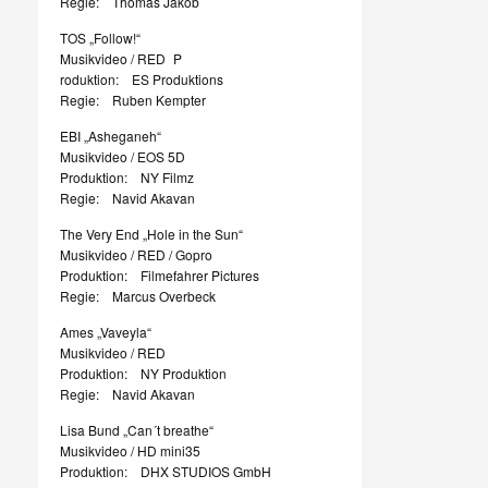
Regie: Thomas Jakob
TOS „Follow!“
Musikvideo / RED P
roduktion: ES Produktions
Regie: Ruben Kempter
EBI „Asheganeh“
Musikvideo / EOS 5D
Produktion: NY Filmz
Regie: Navid Akavan
The Very End „Hole in the Sun“
Musikvideo / RED / Gopro
Produktion: Filmefahrer Pictures
Regie: Marcus Overbeck
Ames „Vaveyla“
Musikvideo / RED
Produktion: NY Produktion
Regie: Navid Akavan
Lisa Bund „Can´t breathe“
Musikvideo / HD mini35
Produktion: DHX STUDIOS GmbH