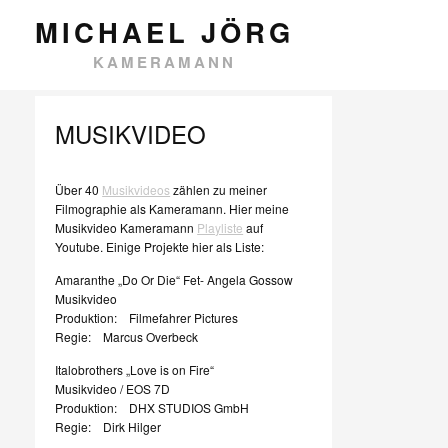
MICHAEL JÖRG
TAG ARCHIVES:
DIRECTOR OF
KAMERAMANN
MUSIKVIDEO
Über 40
Musikvideos
zählen zu meiner
Filmographie als Kameramann. Hier meine
Musikvideo Kameramann
Playliste
auf
Youtube. Einige Projekte hier als Liste:
Amaranthe „Do Or Die“ Fet- Angela Gossow
Musikvideo
Produktion: Filmefahrer Pictures
Regie: Marcus Overbeck
Italobrothers „Love is on Fire“
Musikvideo / EOS 7D
Produktion: DHX STUDIOS GmbH
Regie: Dirk Hilger