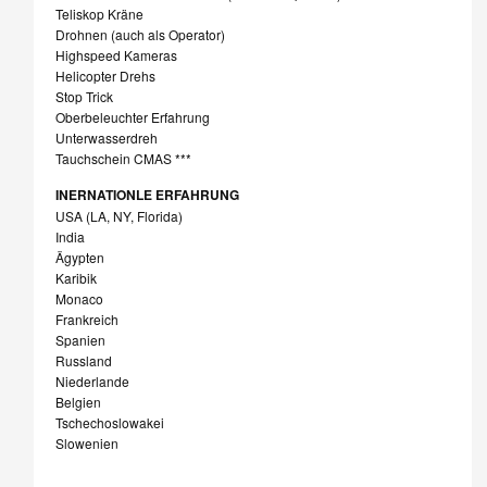
Teliskop Kräne
Drohnen (auch als Operator)
Highspeed Kameras
Helicopter Drehs
Stop Trick
Oberbeleuchter Erfahrung
Unterwasserdreh
Tauchschein CMAS ***
INERNATIONLE ERFAHRUNG
USA (LA, NY, Florida)
India
Ägypten
Karibik
Monaco
Frankreich
Spanien
Russland
Niederlande
Belgien
Tschechoslowakei
Slowenien