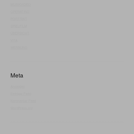
MUSIKVIDEO
OPERATING
PORTRAIT
SPIELFILM
ÜBERSICHT
VITA
WERBUNG
Meta
Anmelden
Eintrags-Feed
Kommentar-Feed
WordPress.org