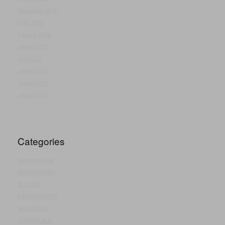
Dezember 2019
März 2016
Februar 2016
Januar 2015
Juni 2013
Januar 2012
Januar 2011
Januar 2010
Categories
Allgemein @de
BESONDERES
BUCHEN
FILMOGRAPHY
IMAGEFILM
LEBENSLAUF