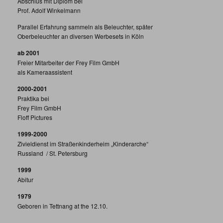
Abschlus mit Diplom bei
Prof. Adolf Winkelmann
Parallel Erfahrung sammeln als Beleuchter, später
Oberbeleuchter an diversen Werbesets in Köln
ab 2001
Freier Mitarbeiter der Frey Film GmbH
als Kameraassistent
2000-2001
Praktika bei
Frey Film GmbH
Floff Pictures
1999-2000
Zivieldienst im Straßenkinderheim „Kinderarche“
Russland / St. Petersburg
1999
Abitur
1979
Geboren in Tettnang at the 12.10.