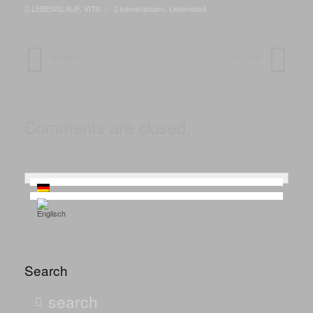
LEBENSLAUF
,
VITA
/
kameramann
,
Lebenslauf
NEWER
OLDER
Comments are closed.
Search