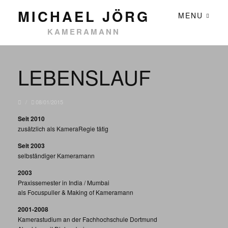
MICHAEL JÖRG
MENU
KAMERAMANN
LEBENSLAUF
/
08/01/2015
Seit 2010
zusätzlich als KameraRegie tätig
Seit 2003
selbständiger Kameramann
2003
Praxissemester in India / Mumbai
als Focuspuller & Making of Kameramann
2001-2008
Kamerastudium an der Fachhochschule Dortmund