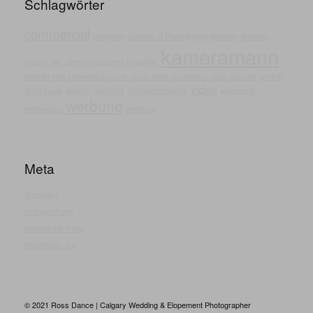
Schlagwörter
commercial
corporate
Director of Photography
drohnen
drohnes
kameramann
feature
film
gimbal
highspeed
imagefilm
Kontakt
köln
Lebenslauf
movie
music video
musikvideo
mövi
operator
portrait
video
short movie
spielfilm
spielfilme
Unternehmensfilm
werbespot
werbung
werbespots
werbung
Meta
Anmelden
Eintrags-Feed
Kommentar-Feed
WordPress.org
© 2021 Ross Dance | Calgary Wedding & Elopement Photographer