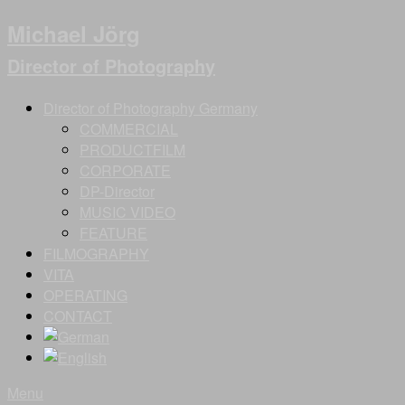
Michael Jörg
Director of Photography
Director of Photography Germany
COMMERCIAL
PRODUCTFILM
CORPORATE
DP-Director
MUSIC VIDEO
FEATURE
FILMOGRAPHY
VITA
OPERATING
CONTACT
Menu