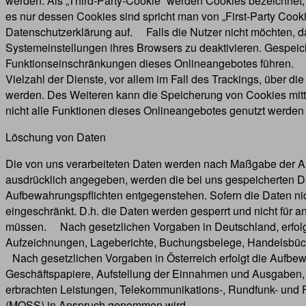
werden. Als „Third-Party-Cookie“ werden Cookies bezeichnet,
es nur dessen Cookies sind spricht man von „First-Party Co
Datenschutzerklärung auf. Falls die Nutzer nicht möchten, 
Systemeinstellungen ihres Browsers zu deaktivieren. Gespei
Funktionseinschränkungen dieses Onlineangebotes führen. E
Vielzahl der Dienste, vor allem im Fall des Trackings, über d
werden. Des Weiteren kann die Speicherung von Cookies mitte
nicht alle Funktionen dieses Onlineangebotes genutzt werden
Löschung von Daten
Die von uns verarbeiteten Daten werden nach Maßgabe der Art
ausdrücklich angegeben, werden die bei uns gespeicherten Da
Aufbewahrungspflichten entgegenstehen. Sofern die Daten nich
eingeschränkt. D.h. die Daten werden gesperrt und nicht für a
müssen. Nach gesetzlichen Vorgaben in Deutschland, erfolgt
Aufzeichnungen, Lageberichte, Buchungsbelege, Handelsbücher
Nach gesetzlichen Vorgaben in Österreich erfolgt die Aufb
Geschäftspapiere, Aufstellung der Einnahmen und Ausgaben, 
erbrachten Leistungen, Telekommunikations-, Rundfunk- und F
(MOSS) in Anspruch genommen wird.