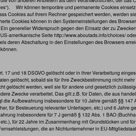
 die von anderen Anbietern als dem Verantwortlichen, der das 
okies“). Wir können temporäre und permanente Cookies einset
dass Cookies auf ihrem Rechner gespeichert werden, werden si
cherte Cookies können in den Systemeinstellungen des Browse
in genereller Widerspruch gegen den Einsatz der zu Zwecken 
ie US-amerikanische Seite http://www.aboutads.info/choices/ ode
ls deren Abschaltung in den Einstellungen des Browsers errei
 können.
. 17 und 18 DSGVO gelöscht oder in ihrer Verarbeitung einges
ten gelöscht, sobald sie für ihre Zweckbestimmung nicht mehr 
t gelöscht werden, weil sie für andere und gesetzlich zulässig
ndere Zwecke verarbeitet. Das gilt z.B. für Daten, die aus han
 die Aufbewahrung insbesondere für 10 Jahre gemäß §§ 147 Ab
, für Besteuerung relevanter Unterlagen, etc.) und 6 Jahre g
ewahrung insbesondere für 7 J gemäß § 132 Abs. 1 BAO (Buchh
etc.), für 22 Jahre im Zusammenhang mit Grundstücken und fü
ernsehleistungen, die an Nichtunternehmer in EU-Mitgliedstaa