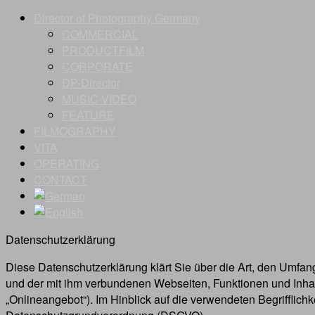
Director of Photography Germany
COMMERCIAL
PRODUCTFILM
CORPORATE
DP-Director
MUSIC VIDEO
FEATURE
FILMOGRAPHY
VITA
OPERATING
CONTACT
Datenschutzerklärung
Diese Datenschutzerklärung klärt Sie über die Art, den Umf
und der mit ihm verbundenen Webseiten, Funktionen und Inhal
„Onlineangebot“). Im Hinblick auf die verwendeten Begrifflichke