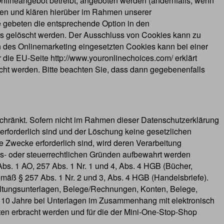
Onlineangebot betreibt, angeboten werden (andernfalls, wenn
zen und klären hierüber im Rahmen unserer
e gebeten die entsprechende Option in den
rs gelöscht werden. Der Ausschluss von Cookies kann zu
des Onlinemarketing eingesetzten Cookies kann bei einer
r die EU-Seite http://www.youronlinechoices.com/ erklärt
cht werden. Bitte beachten Sie, dass dann gegebenenfalls
chränkt. Sofern nicht im Rahmen dieser Datenschutzerklärung
erforderlich sind und der Löschung keine gesetzlichen
e Zwecke erforderlich sind, wird deren Verarbeitung
dels- oder steuerrechtlichen Gründen aufbewahrt werden
s. 1 AO, 257 Abs. 1 Nr. 1 und 4, Abs. 4 HGB (Bücher,
emäß § 257 Abs. 1 Nr. 2 und 3, Abs. 4 HGB (Handelsbriefe).
altungsunterlagen, Belege/Rechnungen, Konten, Belege,
r 10 Jahre bei Unterlagen im Zusammenhang mit elektronisch
ten erbracht werden und für die der Mini-One-Stop-Shop