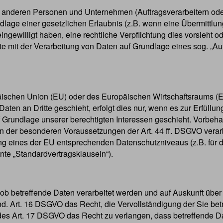
nderen Personen und Unternehmen (Auftragsverarbeitern oder D
ndlage einer gesetzlichen Erlaubnis (z.B. wenn eine Übermittlung
e eingewilligt haben, eine rechtliche Verpflichtung dies vorsieht
e mit der Verarbeitung von Daten auf Grundlage eines sog. „Auf
ropäischen Union (EU) oder des Europäischen Wirtschaftsraums
ten an Dritte geschieht, erfolgt dies nur, wenn es zur Erfüllung
f Grundlage unserer berechtigten Interessen geschieht. Vorbehalt
en der besonderen Voraussetzungen der Art. 44 ff. DSGVO verarbe
ung eines der EU entsprechenden Datenschutzniveaus (z.B. für d
nte „Standardvertragsklauseln“).
ob betreffende Daten verarbeitet werden und auf Auskunft über
Art. 16 DSGVO das Recht, die Vervollständigung der Sie betre
 Art. 17 DSGVO das Recht zu verlangen, dass betreffende Dat